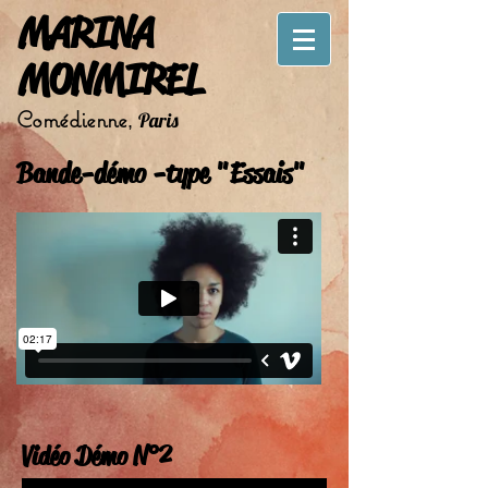
MARINA
MONMIREL
Comédienne
Paris
,
Bande-démo -
type "Essais"
Vidéo Démo N°2