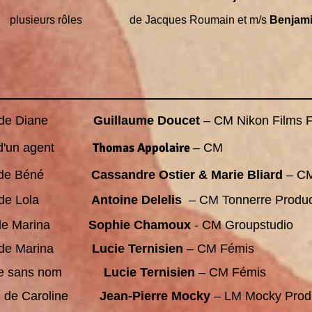
plusieurs rôles
de Jacques Roumain et m/s
Benjami
le de Diane
Guillaume Doucet
–
CM Nikon Films F
Thomas Appolaire
 d'un agent
–
CM
 de Béné
Cassandre Ostier & Marie Bliard
–
CM
 de Lola
Antoine Delelis
– CM Tonnerre Produc
e de Marina
Sophie Chamoux
- CM Groupstudio
Marina
Lucie Ternisien
– CM Fémis
ôle sans nom
Lucie Ternisien
– CM Fémis
le de Caroline
Jean-Pierre Mocky
– LM Mocky Prod