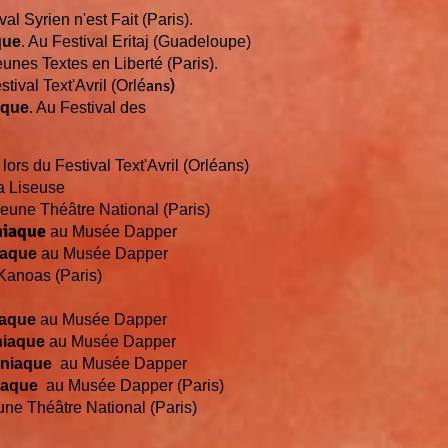
val Syrien n'est Fait (Paris).
que
. Au Festival Eritaj (Guadeloupe)
eunes Textes en Liberté (Paris).
ans)
stival Text'Avril (Orlé
aque
. Au Festival des
, lors du Festival Text'Avril (Orléans)
a Liseuse
Jeune Théâtre National (Paris)
niaque
au Musée Dapper
aque
au Musée Dapper
Kanoas (Paris)
iaque
au Musée Dapper
niaque
au Musée Dapper
omniaque
au Musée Dapper
niaque
au Musée Dapper (Paris)
une Théâtre National (Paris)