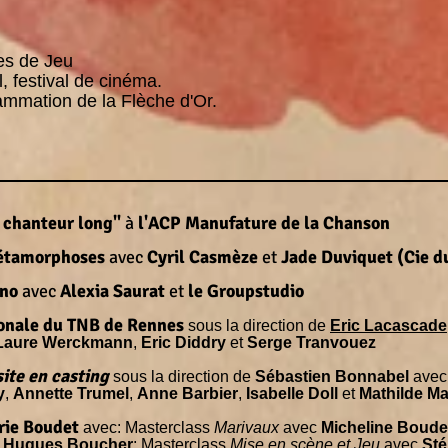
es de Jeu
, festival de cinéma.
mmation de la Flèche d'Or.
u chanteur long"
à
l'ACP Manufature de la Chanson
Métamorphoses
avec
Cyril Casmèze
et
Jade Duviquet (Cie d
ono
avec
Alexia Saurat
et
le Groupstudio
tionale du TNB de Rennes
sous la direction de
Eric Lacascade
Laure Werckmann
,
Eric Diddry
et
Serge Tranvouez
ite en casting
sous la direction de
Sébastien Bonnabel
avec
y
,
Annette Trumel
,
Anne Barbier
,
Isabelle Doll
et
Mathilde Ma
rie Boudet
avec: Masterclass
Marivaux
avec
Micheline Boude
c
Hugues Boucher
; Masterclass
Mise en scène et Jeu
avec
Sté