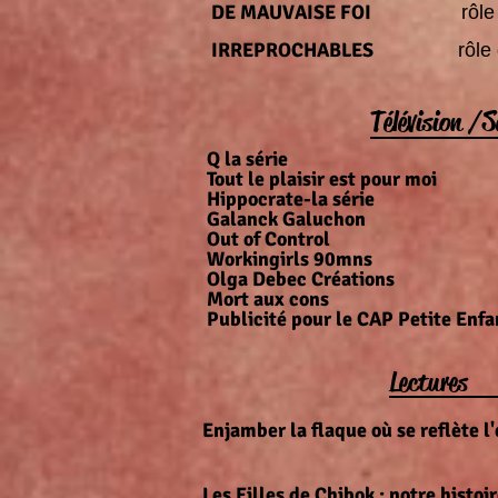
DE MAUVAISE FOI
rôl
IRREPROCHABLES
rô
Télévision /
Q la sér
Tout le plaisir est pour
Hippocrate-la sé
Galanck Galuchon
Out of Control
l
Workingirls 90mns
Olga Debec Créations
mod
Mort aux cons
Publicité pour le CAP Petite Enf
Lectures
Enjamber la flaque où se reflète
contre les violence
Les Filles de Chibok : notre h