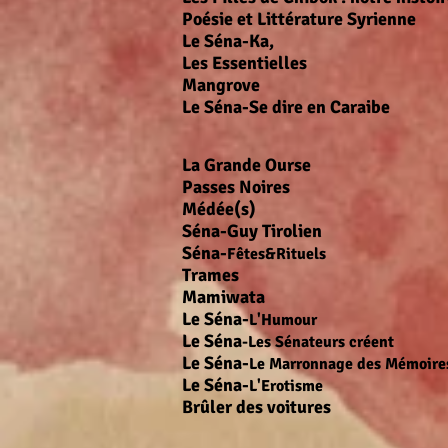
Poésie et Littérature Syr
Le Séna-K
Les Essentiel
Mangro
Le Séna-Se dire en Car
Francophonies
La Grande Ou
Passes Noires
d
Médée(
Séna-Guy Tirolien
textes h
Séna-
Fêtes&Rituels
Trames
d
Mamiwata
d
Le Séna-
L'Humour
Le Séna
-Les Sénateurs créent
di
Le Séna-
Le Marronnage des Mémoire
Le Séna-
L'Erotisme
diver
Brûler des voitures
d