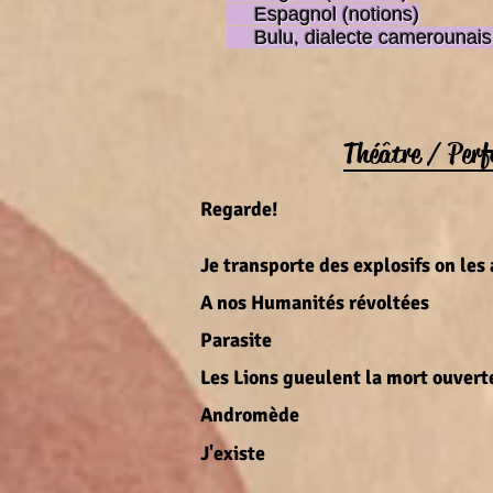
Espagnol (notions)
Bulu, dialecte camerounais 
Théâtre / Per
Regarde
L'Inverso
Je transporte des explosifs on l
A nos Humanités révoltée
Parasit
Les Lions gueulent la mort ouver
Andromèd
J'existe
pour le Festi