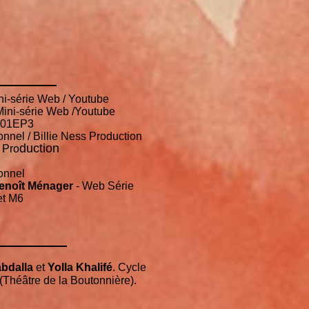
ni-série Web / Youtube
Mini-série Web /Youtube
/S01EP3
onnel / Billie Ness Production
duction
 Pro
onnel
enoît Ménager
- Web Série
et M6
abdalla
et
Yolla Khalifé
. Cycle
a Boutonnière).