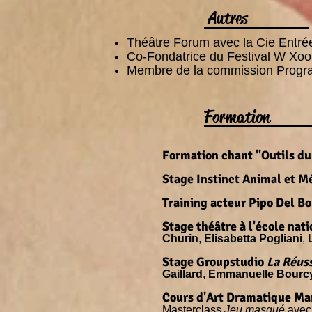
Autres
Théâtre Forum avec la Cie Entré
Co-Fondatrice du Festival W Xool
Membre de la commission Progra
Formation
Formation chant "Outils d
Stage Instinct Animal et 
Training acteur Pipo Del B
Stage théâtre à l'école na
Churin
,
Elisabetta Pogliani
,
Stage Groupstudio
La Réuss
Gaillard
,
Emmanuelle Bourc
Cours d'Art Dramatique Ma
Masterclass
Jeu masqué
ave