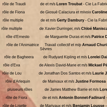
e
rôle de Traudi de et m/s
Loren Troubat
- Cie La Fabr
s
rôle de Fiona de Giosuè Calaciura et m/voix
Caroline
rôle multiple de et m/s
Gerty Dambury
- Cie la Fabr
s
rôle multiple de Xavier Durringer, m/s
Chloé Manisc
rôle d'Ernesto
de Marguerite Duras et m/s
Patrice 
rôle de l'Animatrice Travail collectif et m/p
Arnaud Chur
Sèvres
rôle de Bagheera
de Rudyard Kipling et m/s
Lorelei Da
rôle d'Eva de Alexis David-Marie et m/s
Mickael Pé
rôle de Lou de Jonathan Dos Santos et m/s
Laurie 
rôle d'Arlequin de Marivaux et m/s
Justine Formosa
plusieurs rôles de James Matthew Barrie et m/s
Lore
rôle de Fiora de et m/s
Antonin Bonnet-Fadinard
rôle de Lisette de Marivaux et m/s
Benjamin Lousse
–