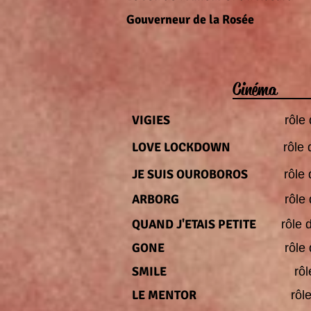
Gouverneur de la Rosée
Cinéma
VIGIES
rô
LOVE LOCKDOWN
rôle
JE SUIS OUROBOROS
rôle
ARBORG
rôle
QUAND J'ETAIS PETITE
rôl
GONE
rôle de 
SMILE
r
LE MENTOR
rô