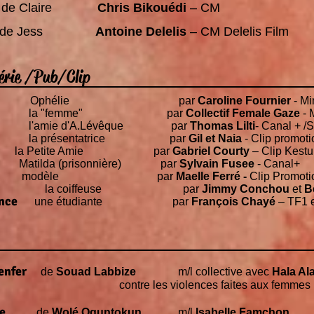
e de Claire
Chris Bikouédi
– CM
le de Jess
Antoine Delelis
– CM Delelis Film
Série /Pub/Clip
ie
Ophélie
par
Caroline Fournier
- Mi
 moi
la "femme" par
Collectif Female Gaze
- 
rie
l'amie d'A.Lévêque par
Thomas Lilti
- Canal + 
la présentatrice par
Gil et Naia
- Clip promoti
a
Petite Amie
par
Gabriel Courty
– Clip Kestu
M
atilda (prisonnière) par
Sylvain Fusee
- Canal+
èle
par
Maelle Ferré -
Clip Promoti
la c
oiffeuse par
Jimmy Conchou
et
B
ance
une étudiante par
François Chayé
– TF1 
 l'enfer
de
Souad Labbize
m/l collective avec
Hala Al
s faites aux femmes (Théâtre de l
istoire
de
Wolé Oguntokun
m/l
Isabelle Famchon