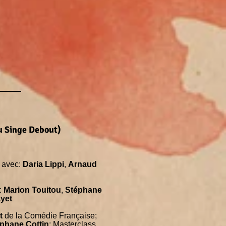
u Singe Debout)
avec:
Daria Lippi
,
Arnaud
:
Marion Touitou
,
Stéphane
yet
t
de la Comédie Française;
phane Cottin
; Masterclass