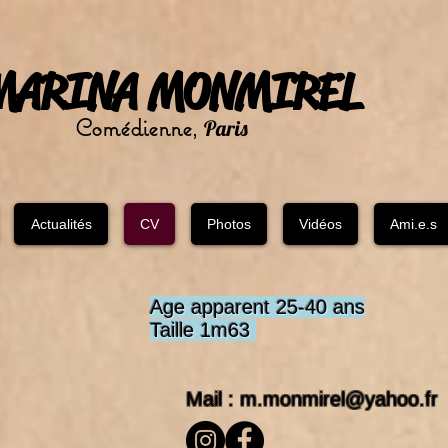
MARINA MONMIREL
Comédienne
Paris
,
Actualités
CV
Photos
Vidéos
Ami.e.s
Age apparent 25-40 ans
Taille 1m63
Mail :
m.monmirel@yahoo.fr