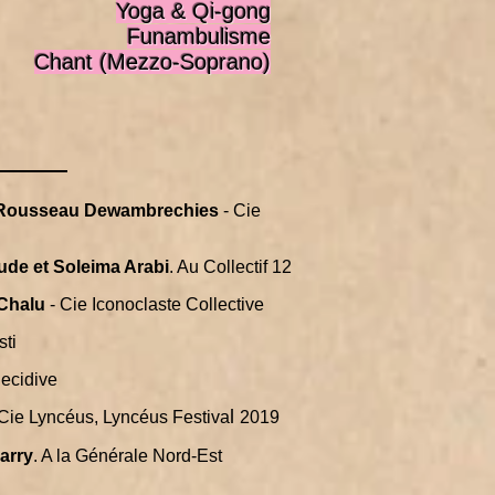
Yoga & Qi-gong
Funambulisme
Chant (Mezzo-Soprano)
 Rousseau Dewambrechies
- Cie
ude et
Soleima Arabi
. Au Collectif 12
 Chalu
- Cie Iconoclaste Collective
sti
ecidive
l
 Cie Lyncéus, Lyncéus Festiva
2019
arry
. A la Générale Nord-Est