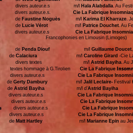
ienne
divers auteur.e.s m/l
Hala Alabdalla
. Au Festi
a,
divers
auteur.e.s.
Cie La Fabrique Insomnia
les
de
Faustine Noguès
m/l
Karima El Kharraze
.
J
ve
de
Lucie Vérot
m/l
Patrice Douchet
. Au Fe
aibe
divers auteur.e.s
Cie La Fabrique Insomni
 en Limousin (Limoges)
rse
de
Penda Diouf
m/l
Guillaume Doucet
e
Calaciura
m/l
Caroline Girard
-Cie L
s)
divers textes m/l
Astrid Bayiha
. Au 
Insom
ommage à G.Tirolien
Cie La Fabrique
divers auteur.e.s
Cie La Fabrique Insomni
e
Gerty Dambury
m/l
Jalil Leclaire-
Festival 
e
Astrid Bayiha
m/l d'
Astrid Bayiha
divers auteur.e.s
Cie La Fabrique Insomn
vers auteur.e.s
Cie La Fabrique Insom
s
divers auteur.e.s
Cie La Fabrique Ins
s auteur.e.s
Cie La Fabrique Insom
e
Matt Hartley
m/l
Marianne Epin
au Je