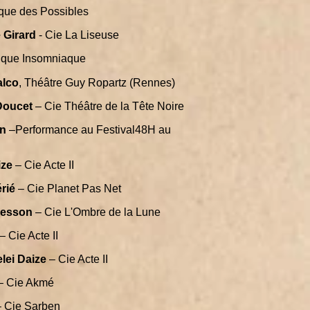
ique des Possibles
 Girard
- Cie La Liseuse
ique I
nsomniaque
alco
, Théâtre Guy Ropartz (Rennes)
Doucet
– Cie Théâtre de la Tête Noire
in
–
Performance au Festival48H au
ize
– Cie Acte II
rié
– Cie Planet Pas Net
Jesson
– Cie L'Ombre de la Lune
– Cie Acte II
lei Daize
– Cie Acte II
– Cie Akmé
 Cie Sarben